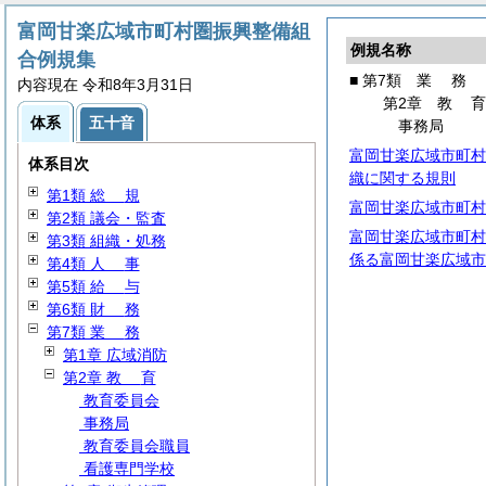
富岡甘楽広域市町村圏振興整備組
例規名称
合例規集
■ 第7類
業
務
内容現在 令和8年3月31日
第2章
教
体系
五十音
事務局
富岡甘楽広域市町村
体系目次
織に関する規則
第1類
総
規
富岡甘楽広域市町村
第2類 議会・監査
富岡甘楽広域市町村
第3類 組織・処務
係る富岡甘楽広域市
第4類
人
事
第5類
給
与
第6類
財
務
第7類
業
務
第1章 広域消防
第2章
教
育
教育委員会
事務局
教育委員会職員
看護専門学校