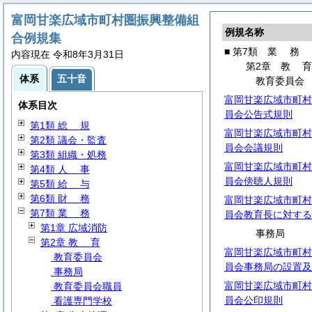
富岡甘楽広域市町村圏振興整備組
例規名称
合例規集
■ 第7類
業
務
内容現在 令和8年3月31日
第2章
教
体系
五十音
教育委員会
富岡甘楽広域市町村
体系目次
員会公告式規則
第1類
総
規
富岡甘楽広域市町村
第2類 議会・監査
員会会議規則
第3類 組織・処務
富岡甘楽広域市町村
第4類
人
事
員会傍聴人規則
第5類
給
与
第6類
財
務
富岡甘楽広域市町村
第7類
業
務
員会教育長に対する
第1章 広域消防
事務局
第2章
教
育
富岡甘楽広域市町村
教育委員会
員会事務局の設置及
事務局
富岡甘楽広域市町村
教育委員会職員
員会公印規則
看護専門学校