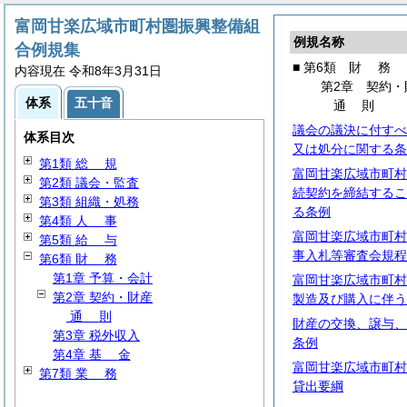
富岡甘楽広域市町村圏振興整備組
例規名称
合例規集
■ 第6類
財
務
内容現在 令和8年3月31日
第2章 契約・
体系
五十音
通
則
議会の議決に付すべ
体系目次
又は処分に関する条
第1類
総
規
富岡甘楽広域市町村
第2類 議会・監査
続契約を締結するこ
第3類 組織・処務
る条例
第4類
人
事
富岡甘楽広域市町村
第5類
給
与
事入札等審査会規程
第6類
財
務
第1章 予算・会計
富岡甘楽広域市町村
第2章 契約・財産
製造及び購入に伴う
通
則
財産の交換、譲与、
第3章 税外収入
条例
第4章
基
金
富岡甘楽広域市町村
第7類
業
務
貸出要綱