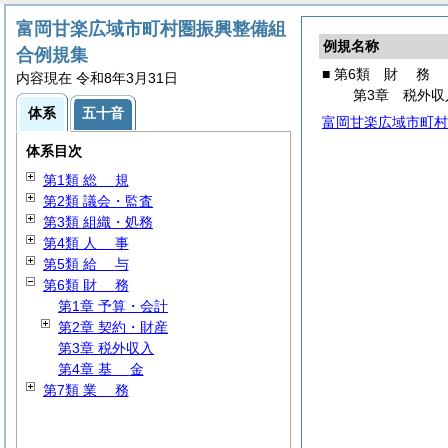
富岡甘楽広域市町村圏振興整備組
例規名称
合例規集
■ 第6類
財
務
内容現在 令和8年3月31日
第3章 税外収
体系
五十音
富岡甘楽広域市町村
体系目次
第1類
総
規
第2類 議会・監査
第3類 組織・処務
第4類
人
事
第5類
給
与
第6類
財
務
第1章 予算・会計
第2章 契約・財産
第3章 税外収入
第4章
基
金
第7類
業
務