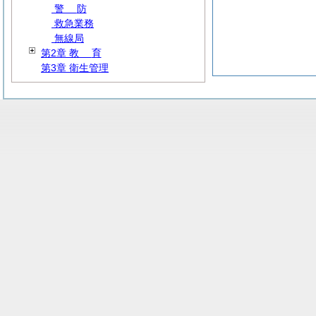
警
防
救急業務
無線局
第2章
教
育
第3章 衛生管理