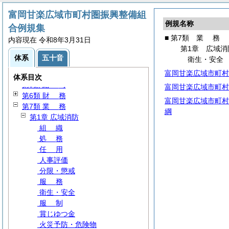
富岡甘楽広域市町村圏振興整備組
例規名称
合例規集
■ 第7類
業
務
内容現在 令和8年3月31日
第1類
総
規
第1章 広域消
第2類 議会・監査
体系
五十音
衛生・安全
第3類 組織・処務
富岡甘楽広域市町村
第4類
人
事
体系目次
第5類
給
与
富岡甘楽広域市町村
第6類
財
務
富岡甘楽広域市町村
第7類
業
務
綱
第1章 広域消防
組
織
処
務
任
用
人事評価
分限・懲戒
服
務
衛生・安全
服
制
賞じゆつ金
火災予防・危険物