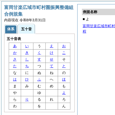
富岡甘楽広域市町村圏振興整備組
例規名称
合例規集
■ よ
内容現在 令和8年3月31日
富岡甘楽広域市町村
体系
五十音
程
五十音表
あ
い
う
え
お
か
き
く
け
こ
さ
し
す
せ
そ
た
ち
つ
て
と
な
に
ぬ
ね
の
は
ひ
ふ
へ
ほ
ま
み
む
め
も
や
ゆ
よ
ら
り
る
れ
ろ
わ
を
ん