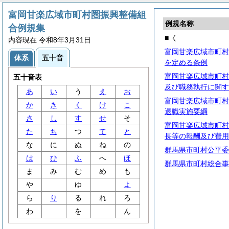
富岡甘楽広域市町村圏振興整備組
例規名称
合例規集
■ く
内容現在 令和8年3月31日
富岡甘楽広域市町村
体系
五十音
を定める条例
富岡甘楽広域市町村
五十音表
及び職務執行に関す
あ
い
う
え
お
富岡甘楽広域市町村
か
き
く
け
こ
退職実施要綱
さ
し
す
せ
そ
富岡甘楽広域市町村
た
ち
つ
て
と
長等の報酬及び費用
な
に
ぬ
ね
の
群馬県市町村公平委
は
ひ
ふ
へ
ほ
群馬県市町村総合事
ま
み
む
め
も
や
ゆ
よ
ら
り
る
れ
ろ
わ
を
ん