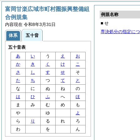
富岡甘楽広域市町村圏振興整備組
例規名称
合例規集
■ せ
内容現在 令和8年3月31日
専決処分の指定につ
体系
五十音
五十音表
あ
い
う
え
お
か
き
く
け
こ
さ
し
す
せ
そ
た
ち
つ
て
と
な
に
ぬ
ね
の
は
ひ
ふ
へ
ほ
ま
み
む
め
も
や
ゆ
よ
ら
り
る
れ
ろ
わ
を
ん